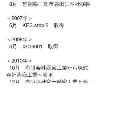
8月 静岡県三島市谷田に本社移転
＜2007年＞
6月 KES step 2 取得
＜2008年＞
3月 ISO9001 取得
＜2010年＞
10月 有限会社函嶺工業から株式
会社函嶺工業へ変更
12月 有限会社富士精密工業と合
併
＜2012年＞
1月 第２回クルマの軽量化技術
展 出展
＜2013年＞